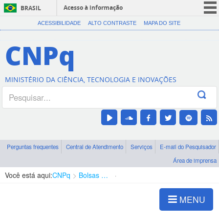
Acesso à informação
BRASIL
CORONAVÍRUS (COVID-19)
ACESSIBILIDADE
ALTO CONTRASTE
MAPA DO SITE
Participe
CNPq
Serviços
Legislação
MINISTÉRIO DA CIÊNCIA, TECNOLOGIA E INOVAÇÕES
Canais
Perguntas frequentes
Central de Atendimento
Serviços
E-mail do Pesquisador
Área de imprensa
Você está aqui:
CNPq
Bolsas e Auxílios Vigentes
Projetos de Pesquisa
MENU