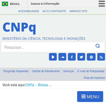
Acesso à informação
BRASIL
CORONAVÍRUS (COVID-19)
ACESSIBILIDADE
ALTO CONTRASTE
MAPA DO SITE
Participe
CNPq
Serviços
Legislação
MINISTÉRIO DA CIÊNCIA, TECNOLOGIA E INOVAÇÕES
Canais
Perguntas frequentes
Central de Atendimento
Serviços
E-mail do Pesquisador
Área de imprensa
Você está aqui:
CNPq
Bolsas e Auxílios Vigentes
Projetos de Pesquisa
MENU