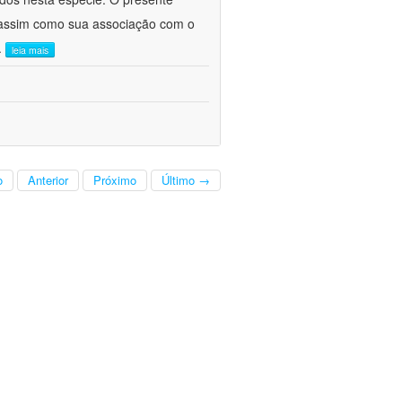
a, assim como sua associação com o
..
leia mais
o
Anterior
Próximo
Último →