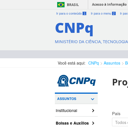
Acesso à informação
BRASIL
Ir para o conteúdo
1
Ir para o menu
2
Ir pa
CNPq
MINISTÉRIO DA CIÊNCIA, TECNOLOGI
Você está aqui:
CNPq
Assuntos
B
Pro
ASSUNTOS
Institucional
País
Bolsas e Auxílios