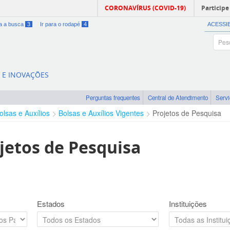
CORONAVÍRUS (COVID-19)
Participe
ra a busca
3
Ir para o rodapé
4
ACESSI
A E INOVAÇÕES
Perguntas frequentes
Central de Atendimento
Serv
olsas e Auxílios
Bolsas e Auxílios Vigentes
Projetos de Pesquisa
jetos de Pesquisa
Estados
Instituições