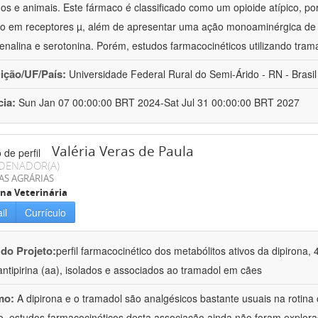
s e animais. Este fármaco é classificado como um opioide atípico, po
o em receptores µ, além de apresentar uma ação monoaminérgica de 
enalina e serotonina. Porém, estudos farmacocinéticos utilizando trama
uição/UF/País:
Universidade Federal Rural do Semi-Árido - RN - Brasil
cia:
Sun Jan 07 00:00:00 BRT 2024-Sat Jul 31 00:00:00 BRT 2027
Valéria Veras de Paula
DENADOR(A)
AS AGRÁRIAS
na Veterinária
il
Currículo
 do Projeto:
perfil farmacocinético dos metabólitos ativos da dipirona, 
ntipirina (aa), isolados e associados ao tramadol em cães
mo:
A dipirona e o tramadol são analgésicos bastante usuais na rotina
o, estudos farmacocinéticos desta associação ainda não foram explor