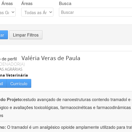
 Áreas
Áreas
Busca
rar
Limpar Filtros
Valéria Veras de Paula
DENADOR(A)
AS AGRÁRIAS
na Veterinária
il
Currículo
 do Projeto:
estudo avançado de nanoestruturas contendo tramadol e 
ógico e avaliações toxicológicas, farmacocinéticas e farmacodinâmicas 
es
mo:
O tramadol é um analgésico opioide amplamente utilizado para tr