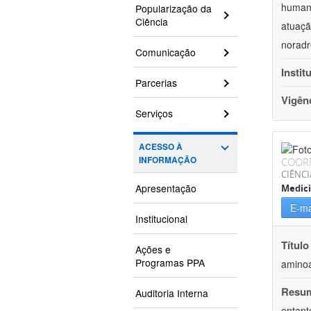
humano
Popularização da
Ciência
atuaçã
noradr
Comunicação
Instit
Parcerias
Vigên
Serviços
ACESSO À
INFORMAÇÃO
COOR
CIÊNCI
Apresentação
Medici
E-ma
Institucional
Título
Ações e
Programas PPA
aminoa
Resu
Auditoria Interna
entant