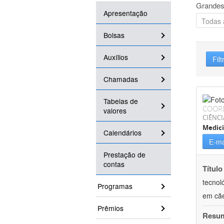
Grandes
Apresentação
Bolsas
Auxílios
Filt
Chamadas
Tabelas de
COOR
valores
CIÊNCI
Medici
Calendários
E-ma
Prestação de
contas
Título
tecnol
Programas
em cã
Prêmios
Resu