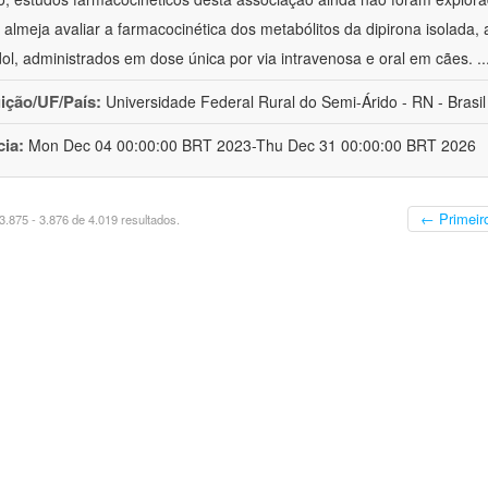
 almeja avaliar a farmacocinética dos metabólitos da dipirona isolad
ol, administrados em dose única por via intravenosa e oral em cães.
.
uição/UF/País:
Universidade Federal Rural do Semi-Árido - RN - Brasil
cia:
Mon Dec 04 00:00:00 BRT 2023-Thu Dec 31 00:00:00 BRT 2026
← Primeir
.875 - 3.876 de 4.019 resultados.