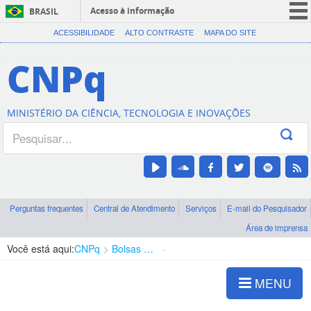
Acesso à informação
BRASIL
CORONAVÍRUS (COVID-19)
ACESSIBILIDADE
ALTO CONTRASTE
MAPA DO SITE
Participe
CNPq
Serviços
Legislação
MINISTÉRIO DA CIÊNCIA, TECNOLOGIA E INOVAÇÕES
Canais
Perguntas frequentes
Central de Atendimento
Serviços
E-mail do Pesquisador
Área de imprensa
Você está aqui:
CNPq
Bolsas e Auxílios Vigentes
Projetos de Pesquisa
MENU