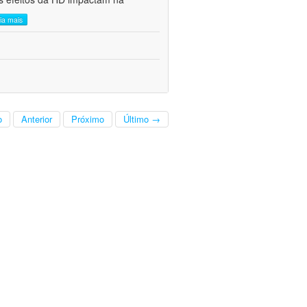
eia mais
o
Anterior
Próximo
Último →