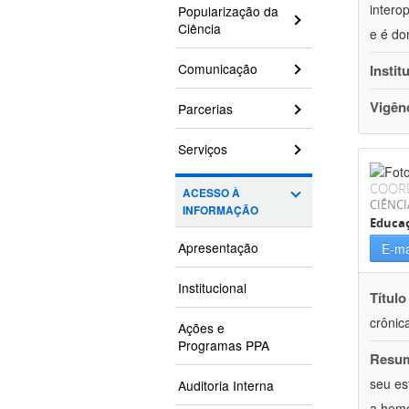
intero
Popularização da
Ciência
e é do
Comunicação
Instit
Vigên
Parcerias
Serviços
COOR
ACESSO À
CIÊNCI
INFORMAÇÃO
Educaç
Apresentação
E-ma
Institucional
Título
crônic
Ações e
Programas PPA
Resu
seu es
Auditoria Interna
a hemo