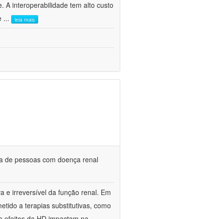
. A interoperabilidade tem alto custo
 e
...
leia mais
da de pessoas com doença renal
a e irreversível da função renal. Em
etido a terapias substitutivas, como
s efeitos da HD impactam na