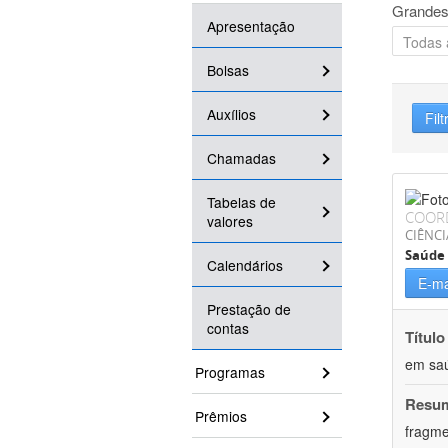
Grandes
Apresentação
Bolsas
Auxílios
Filt
Chamadas
Tabelas de
COOR
valores
CIÊNCI
Saúde 
Calendários
E-ma
Prestação de
contas
Título
em saú
Programas
Resu
Prêmios
fragme