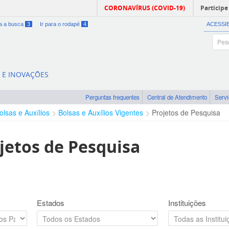
CORONAVÍRUS (COVID-19)
Participe
ra a busca
3
Ir para o rodapé
4
ACESSI
A E INOVAÇÕES
Perguntas frequentes
Central de Atendimento
Serv
olsas e Auxílios
Bolsas e Auxílios Vigentes
Projetos de Pesquisa
jetos de Pesquisa
Estados
Instituições