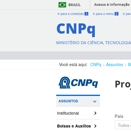
Acesso à informação
BRASIL
Ir para o conteúdo
1
Ir para o menu
2
Ir pa
CNPq
MINISTÉRIO DA CIÊNCIA, TECNOLOGI
Você está aqui:
CNPq
Assuntos
B
Pro
ASSUNTOS
Institucional
País
Bolsas e Auxílios