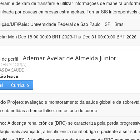
peram e deixam de transferir e utilizar informações de maneira uniforme
minada por poucas empresas estrangeiras. Tornar SIS interoperáveis
uição/UF/País:
Universidade Federal de São Paulo - SP - Brasil
cia:
Mon Dec 18 00:00:00 BRT 2023-Thu Dec 31 00:00:00 BRT 2026
Ademar Avelar de Almeida Júnior
DENADOR(A)
AS DA SAÚDE
ão Física
il
Currículo
 do Projeto:
avaliação e monitoramento da saúde global e da sobrevi
a submetidas a hemodiálise: um estudo de coorte
mo:
A doença renal crônica (DRC) se caracteriza pela perda progressiv
tágio mais avançado, a insuficiência renal obriga o paciente a ser subm
diálise (HD). A fragilidade decorrente do avanço da DRC bem como o