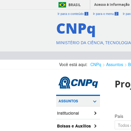
Acesso à informação
BRASIL
Ir para o conteúdo
1
Ir para o menu
2
Ir pa
CNPq
MINISTÉRIO DA CIÊNCIA, TECNOLOGI
Você está aqui:
CNPq
Assuntos
B
Pro
ASSUNTOS
Institucional
País
Bolsas e Auxílios