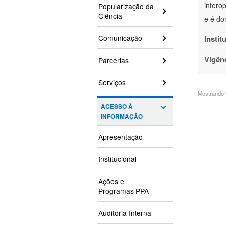
intero
Popularização da
Ciência
e é do
Comunicação
Instit
Vigên
Parcerias
Serviços
Mostrando 9
ACESSO À
INFORMAÇÃO
Apresentação
Institucional
Ações e
Programas PPA
Auditoria Interna