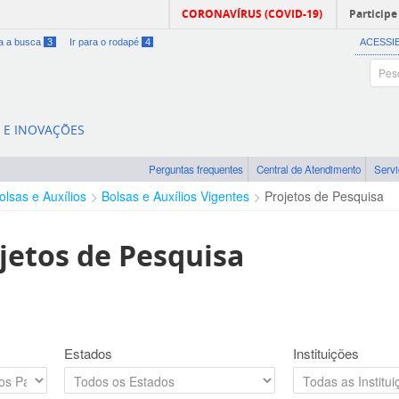
CORONAVÍRUS (COVID-19)
Participe
ra a busca
3
Ir para o rodapé
4
ACESSI
A E INOVAÇÕES
Perguntas frequentes
Central de Atendimento
Serv
olsas e Auxílios
Bolsas e Auxílios Vigentes
Projetos de Pesquisa
jetos de Pesquisa
Estados
Instituições