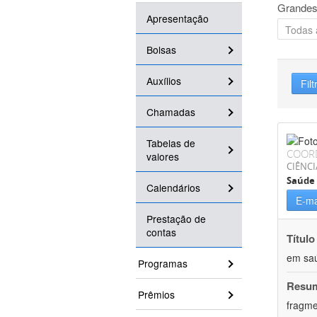
Grandes
Apresentação
Bolsas
Auxílios
Filt
Chamadas
Tabelas de
COOR
valores
CIÊNCI
Saúde 
Calendários
E-ma
Prestação de
contas
Título
em saú
Programas
Resu
Prêmios
fragme