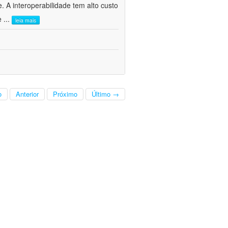
. A interoperabilidade tem alto custo
 e
...
leia mais
o
Anterior
Próximo
Último →