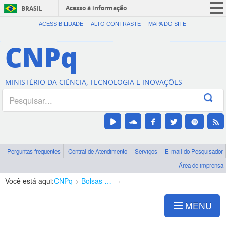
Acesso à informação
BRASIL
CORONAVÍRUS (COVID-19)
ACESSIBILIDADE
ALTO CONTRASTE
MAPA DO SITE
Participe
CNPq
Serviços
Legislação
MINISTÉRIO DA CIÊNCIA, TECNOLOGIA E INOVAÇÕES
Canais
Perguntas frequentes
Central de Atendimento
Serviços
E-mail do Pesquisador
Área de imprensa
Você está aqui:
CNPq
Bolsas e Auxílios Vigentes
Projetos de Pesquisa
MENU