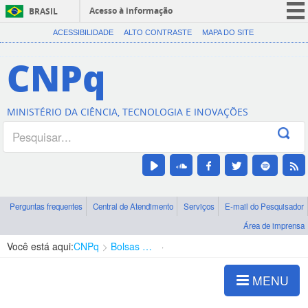
Acesso à informação
BRASIL
CORONAVÍRUS (COVID-19)
ACESSIBILIDADE
ALTO CONTRASTE
MAPA DO SITE
Participe
CNPq
Serviços
Legislação
MINISTÉRIO DA CIÊNCIA, TECNOLOGIA E INOVAÇÕES
Canais
Perguntas frequentes
Central de Atendimento
Serviços
E-mail do Pesquisador
Área de imprensa
Você está aqui:
CNPq
Bolsas e Auxílios Vigentes
Projetos de Pesquisa
MENU