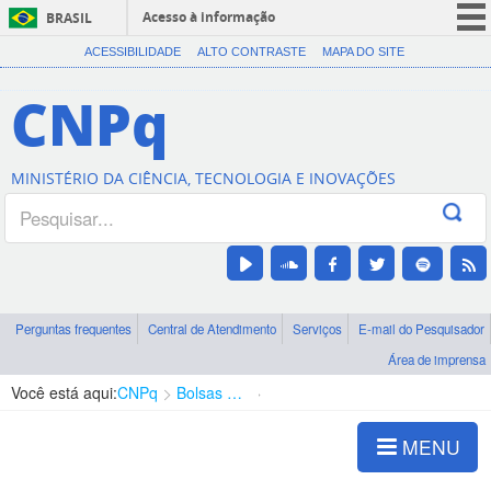
Acesso à informação
BRASIL
CORONAVÍRUS (COVID-19)
ACESSIBILIDADE
ALTO CONTRASTE
MAPA DO SITE
Participe
CNPq
Serviços
Legislação
MINISTÉRIO DA CIÊNCIA, TECNOLOGIA E INOVAÇÕES
Canais
Perguntas frequentes
Central de Atendimento
Serviços
E-mail do Pesquisador
Área de imprensa
Você está aqui:
CNPq
Bolsas e Auxílios Vigentes
Projetos de Pesquisa
MENU