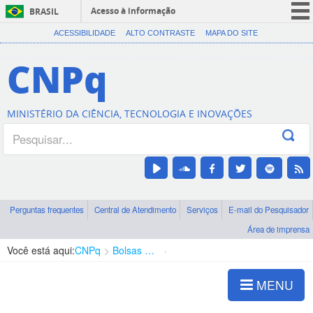
Acesso à informação
BRASIL
CORONAVÍRUS (COVID-19)
ACESSIBILIDADE
ALTO CONTRASTE
MAPA DO SITE
Participe
CNPq
Serviços
Legislação
MINISTÉRIO DA CIÊNCIA, TECNOLOGIA E INOVAÇÕES
Canais
Perguntas frequentes
Central de Atendimento
Serviços
E-mail do Pesquisador
Área de imprensa
Você está aqui:
CNPq
Bolsas e Auxílios Vigentes
Projetos de Pesquisa
MENU