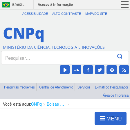
Acesso à informação
BRASIL
CORONAVÍRUS (COVID-19)
ACESSIBILIDADE
ALTO CONTRASTE
MAPA DO SITE
Participe
CNPq
Serviços
Legislação
MINISTÉRIO DA CIÊNCIA, TECNOLOGIA E INOVAÇÕES
Canais
Perguntas frequentes
Central de Atendimento
Serviços
E-mail do Pesquisador
Área de imprensa
Você está aqui:
CNPq
Bolsas e Auxílios Vigentes
Projetos de Pesquisa
MENU