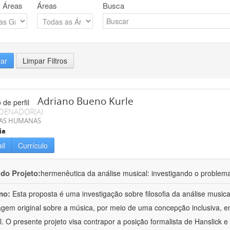
 Áreas
Áreas
Busca
rar
Limpar Filtros
Adriano Bueno Kurle
DENADOR(A)
IAS HUMANAS
ia
il
Currículo
 do Projeto:
hermenêutica da análise musical: investigando o problem
mo:
Esta proposta é uma investigação sobre filosofia da análise musi
gem original sobre a música, por meio de uma concepção inclusiva, em 
al. O presente projeto visa contrapor a posição formalista de Hanslick