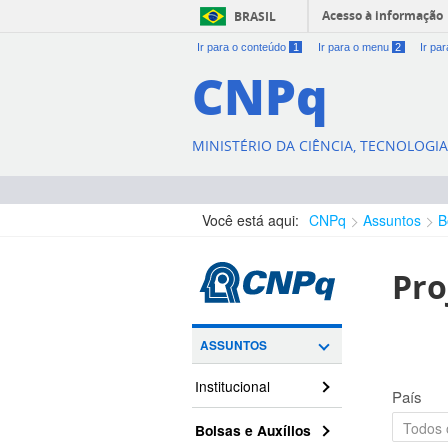
Acesso à informação
BRASIL
Ir para o conteúdo
1
Ir para o menu
2
Ir pa
CNPq
MINISTÉRIO DA CIÊNCIA, TECNOLOGI
Você está aqui:
CNPq
Assuntos
B
Pro
ASSUNTOS
Institucional
País
Bolsas e Auxílios