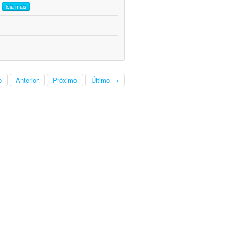
.
leia mais
o
Anterior
Próximo
Último →