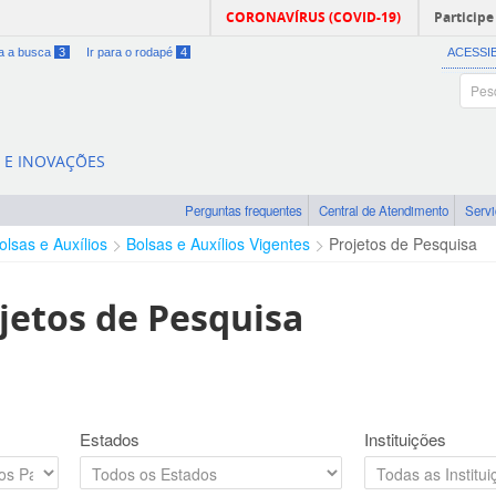
CORONAVÍRUS (COVID-19)
Participe
ra a busca
3
Ir para o rodapé
4
ACESSI
A E INOVAÇÕES
Perguntas frequentes
Central de Atendimento
Serv
olsas e Auxílios
Bolsas e Auxílios Vigentes
Projetos de Pesquisa
jetos de Pesquisa
Estados
Instituições