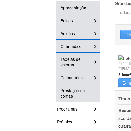
Grandes
Apresentação
Bolsas
Auxílios
Filt
Chamadas
Tabelas de
COOR
valores
CIÊNC
Filosof
Calendários
E-ma
Prestação de
contas
Título
Programas
Resu
aborda
Prêmios
cultur