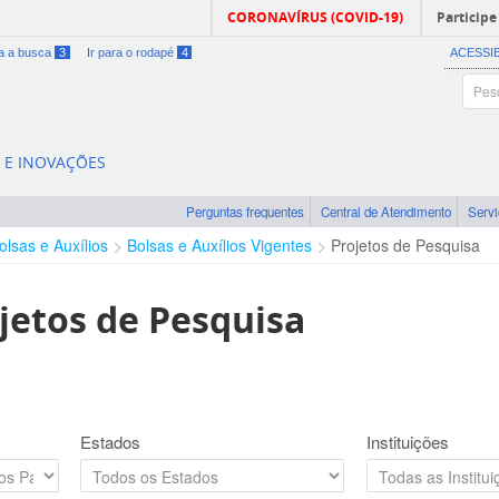
CORONAVÍRUS (COVID-19)
Participe
ra a busca
3
Ir para o rodapé
4
ACESSI
A E INOVAÇÕES
Perguntas frequentes
Central de Atendimento
Serv
olsas e Auxílios
Bolsas e Auxílios Vigentes
Projetos de Pesquisa
jetos de Pesquisa
Estados
Instituições