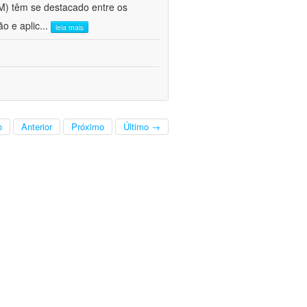
FM) têm se destacado entre os
o e aplic
...
leia mais
o
Anterior
Próximo
Último →