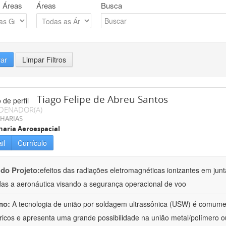
 Áreas
Áreas
Busca
rar
Limpar Filtros
Tiago Felipe de Abreu Santos
DENADOR(A)
HARIAS
aria Aeroespacial
il
Currículo
 do Projeto:
efeitos das radiações eletromagnéticas ionizantes em junt
das a aeronáutica visando a segurança operacional de voo
mo:
A tecnologia de união por soldagem ultrassônica (USW) é comumen
ricos e apresenta uma grande possibilidade na união metal/polímero o