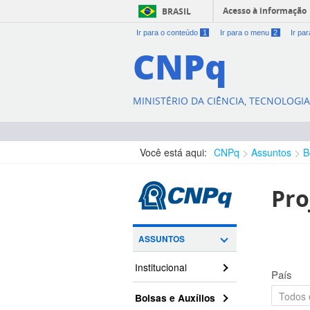
Acesso à informação
BRASIL
Ir para o conteúdo
1
Ir para o menu
2
Ir pa
CNPq
MINISTÉRIO DA CIÊNCIA, TECNOLOGI
Você está aqui:
CNPq
Assuntos
B
Pro
ASSUNTOS
Institucional
País
Bolsas e Auxílios