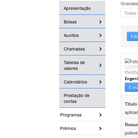
Grandes
Apresentação
Bolsas
Auxílios
Filt
Chamadas
Tabelas de
COOR
valores
ENGEN
Engenh
Calendários
E-ma
Prestação de
contas
Título
aplica
Programas
Resu
Prêmios
polimé