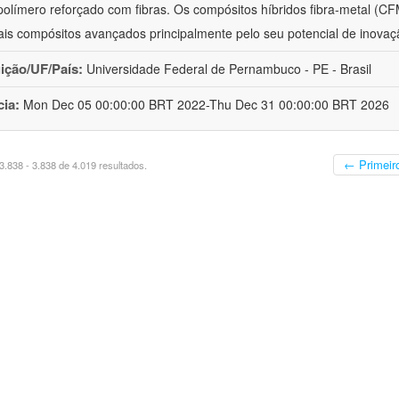
polímero reforçado com fibras. Os compósitos híbridos fibra-metal (C
ais compósitos avançados principalmente pelo seu potencial de inovaçã
uição/UF/País:
Universidade Federal de Pernambuco - PE - Brasil
cia:
Mon Dec 05 00:00:00 BRT 2022-Thu Dec 31 00:00:00 BRT 2026
← Primeir
.838 - 3.838 de 4.019 resultados.