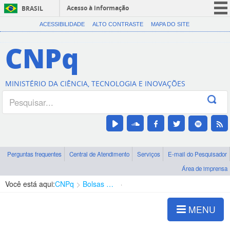
Acesso à informação
BRASIL
CORONAVÍRUS (COVID-19)
ACESSIBILIDADE
ALTO CONTRASTE
MAPA DO SITE
Participe
CNPq
Serviços
Legislação
MINISTÉRIO DA CIÊNCIA, TECNOLOGIA E INOVAÇÕES
Canais
Perguntas frequentes
Central de Atendimento
Serviços
E-mail do Pesquisador
Área de imprensa
Você está aqui:
CNPq
Bolsas e Auxílios Vigentes
Projetos de Pesquisa
MENU