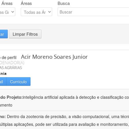
 Áreas
Áreas
Busca
rar
Limpar Filtros
Acir Moreno Soares Junior
DENADOR(A)
AS AGRÁRIAS
cnia
il
Currículo
 do Projeto:
inteligência artificial aplicada à detecção e classificaçã
amento
mo:
Dentro da zootecnia de precisão, a visão computacional, uma técni
ltiplas aplicações, pode ser utilizada para avaliação e monitoramento, 