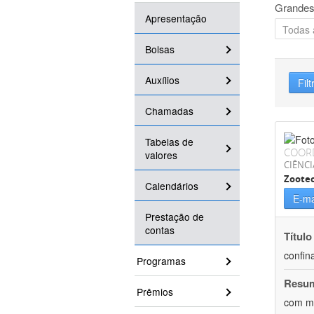
Grandes
Apresentação
Bolsas
Auxílios
Filt
Chamadas
Tabelas de
COOR
valores
CIÊNCI
Zoote
Calendários
E-ma
Prestação de
contas
Título
confin
Programas
Resu
Prêmios
com mú