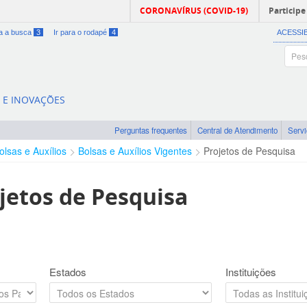
CORONAVÍRUS (COVID-19)
Participe
ra a busca
3
Ir para o rodapé
4
ACESSI
A E INOVAÇÕES
Perguntas frequentes
Central de Atendimento
Serv
olsas e Auxílios
Bolsas e Auxílios Vigentes
Projetos de Pesquisa
jetos de Pesquisa
Estados
Instituições