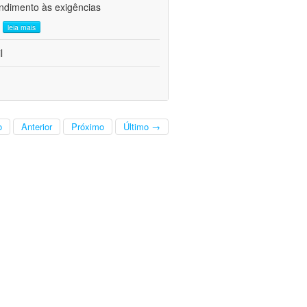
ndimento às exigências
.
leia mais
l
o
Anterior
Próximo
Último →