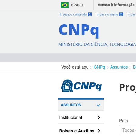
Acesso à informação
BRASIL
Ir para o conteúdo
1
Ir para o menu
2
Ir pa
CNPq
MINISTÉRIO DA CIÊNCIA, TECNOLOGI
Você está aqui:
CNPq
Assuntos
B
Pro
ASSUNTOS
Institucional
País
Bolsas e Auxílios