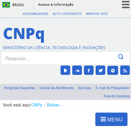
Acesso à informação
BRASIL
CORONAVÍRUS (COVID-19)
ACESSIBILIDADE
ALTO CONTRASTE
MAPA DO SITE
Participe
CNPq
Serviços
Legislação
MINISTÉRIO DA CIÊNCIA, TECNOLOGIA E INOVAÇÕES
Canais
Perguntas frequentes
Central de Atendimento
Serviços
E-mail do Pesquisador
Área de imprensa
Você está aqui:
CNPq
Bolsas e Auxílios Vigentes
Projetos de Pesquisa
MENU