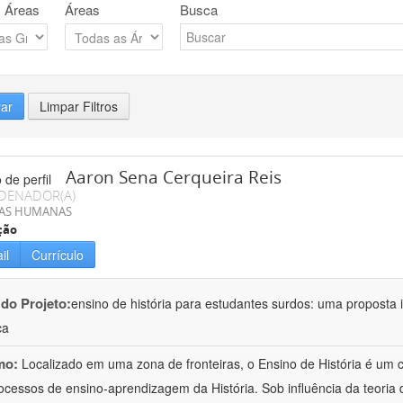
 Áreas
Áreas
Busca
rar
Limpar Filtros
Aaron Sena Cerqueira Reis
DENADOR(A)
IAS HUMANAS
ção
il
Currículo
 do Projeto:
ensino de história para estudantes surdos: uma proposta i
ca
mo:
Localizado em uma zona de fronteiras, o Ensino de História é um
ocessos de ensino-aprendizagem da História. Sob influência da teoria d