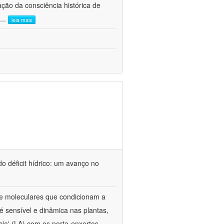
ão da consciência histórica de
...
leia mais
o déficit hídrico: um avanço no
s e moleculares que condicionam a
é sensível e dinâmica nas plantas,
cia' (LA) com os porta-enxertos