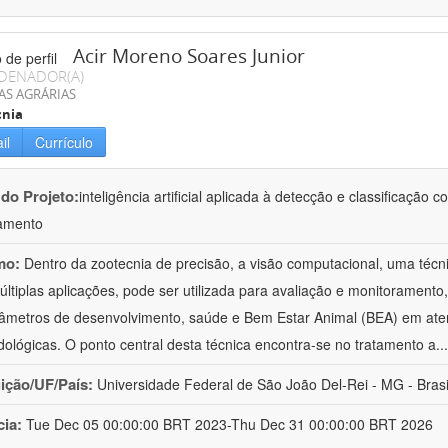
Acir Moreno Soares Junior
DENADOR(A)
AS AGRÁRIAS
cnia
il
Currículo
 do Projeto:
inteligência artificial aplicada à detecção e classificaçã
amento
mo:
Dentro da zootecnia de precisão, a visão computacional, uma técni
ltiplas aplicações, pode ser utilizada para avaliação e monitoramento, 
âmetros de desenvolvimento, saúde e Bem Estar Animal (BEA) em ate
ológicas. O ponto central desta técnica encontra-se no tratamento a
..
uição/UF/País:
Universidade Federal de São João Del-Rei - MG - Brasi
cia:
Tue Dec 05 00:00:00 BRT 2023-Thu Dec 31 00:00:00 BRT 2026