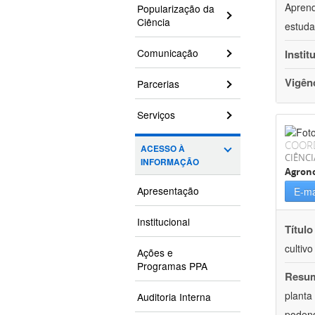
Aprend
Popularização da
Ciência
estuda
Comunicação
Instit
Vigên
Parcerias
Serviços
COOR
ACESSO À
CIÊNCI
INFORMAÇÃO
Agron
Apresentação
E-ma
Institucional
Título
cultiv
Ações e
Programas PPA
Resu
planta
Auditoria Interna
podend