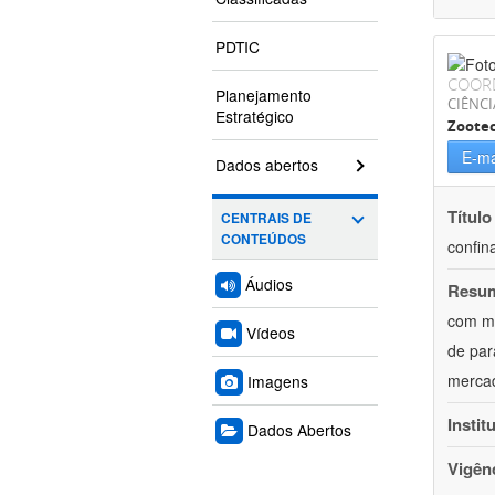
PDTIC
COOR
Planejamento
CIÊNCI
Estratégico
Zoote
E-ma
Dados abertos
Título
CENTRAIS DE
CONTEÚDOS
confin
Áudios
Resu
com mú
Vídeos
de par
mercad
Imagens
Instit
Dados Abertos
Vigên