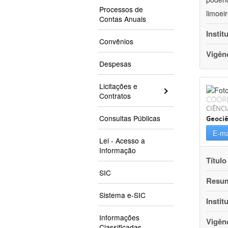
Processos de
limoei
Contas Anuais
Instit
Convênios
Vigên
Despesas
Licitações e
Contratos
COOR
CIÊNCI
Consultas Públicas
Geociê
E-ma
Lei - Acesso a
Informação
Título
SIC
Resu
Sistema e-SIC
Instit
Informações
Vigên
Classificadas