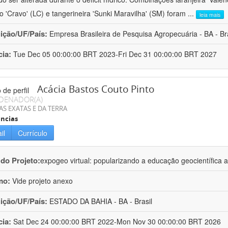
ro 'Cravo' (LC) e tangerineira 'Sunki Maravilha' (SM) foram
...
leia mais
uição/UF/País:
Empresa Brasileira de Pesquisa Agropecuária - BA - Bra
cia:
Tue Dec 05 00:00:00 BRT 2023-Fri Dec 31 00:00:00 BRT 2027
Acácia Bastos Couto Pinto
DENADOR(A)
AS EXATAS E DA TERRA
ncias
il
Currículo
 do Projeto:
expogeo virtual: popularizando a educação geocientífica a
mo:
Vide projeto anexo
uição/UF/País:
ESTADO DA BAHIA - BA - Brasil
cia:
Sat Dec 24 00:00:00 BRT 2022-Mon Nov 30 00:00:00 BRT 2026