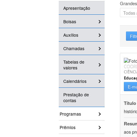
Grandes
Apresentação
Bolsas
Auxílios
Filt
Chamadas
Tabelas de
COOR
valores
CIÊNC
Educa
Calendários
E-ma
Prestação de
contas
Título
históri
Programas
Resu
Prêmios
aos pr