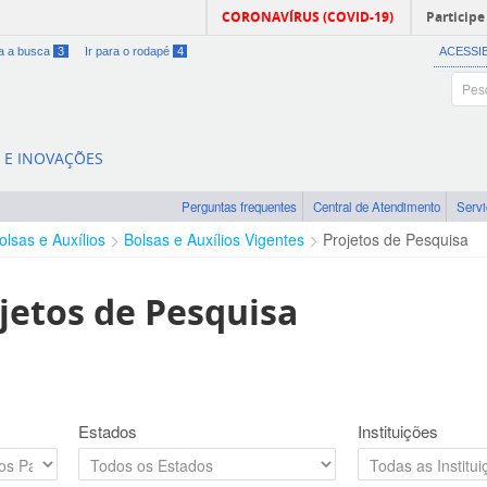
CORONAVÍRUS (COVID-19)
Participe
ra a busca
3
Ir para o rodapé
4
ACESSI
A E INOVAÇÕES
Perguntas frequentes
Central de Atendimento
Serv
olsas e Auxílios
Bolsas e Auxílios Vigentes
Projetos de Pesquisa
jetos de Pesquisa
Estados
Instituições