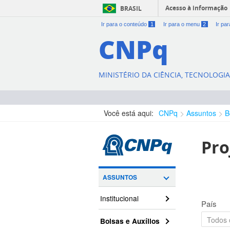
Acesso à informação
BRASIL
Ir para o conteúdo
1
Ir para o menu
2
Ir pa
CNPq
MINISTÉRIO DA CIÊNCIA, TECNOLOGI
Você está aqui:
CNPq
Assuntos
B
Pro
ASSUNTOS
Institucional
País
Bolsas e Auxílios