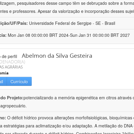
izagem, pesquisadores desse campo têm se debruçado sobre a formaç
ntes e professores. Apesar da valorização e incorporação desses sujei
uição/UF/País:
Universidade Federal de Sergipe - SE - Brasil
cia:
Mon Jan 08 00:00:00 BRT 2024-Sun Jan 31 00:00:00 BRT 2027
Abelmon da Silva Gesteira
DENADOR(A)
AS AGRÁRIAS
omia
il
Currículo
 do Projeto:
potencializando a memória epigenética em citros através d
o agropecuário.
mo:
O déficit hídrico provoca alterações morfofisiológicas, bioquímica
 a estratégias para aclimatização e/ou adaptação. A metilação do DNA 
o ser alterada durante o déficit hídrico. Combinações laranjeira 'Valên