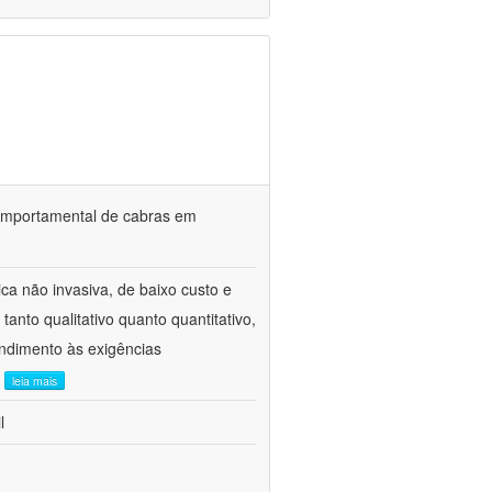
o comportamental de cabras em
ca não invasiva, de baixo custo e
tanto qualitativo quanto quantitativo,
ndimento às exigências
.
leia mais
l