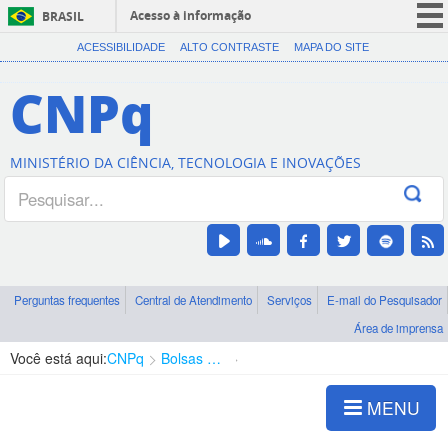
Acesso à informação
BRASIL
CORONAVÍRUS (COVID-19)
ACESSIBILIDADE
ALTO CONTRASTE
MAPA DO SITE
Participe
CNPq
Serviços
Legislação
MINISTÉRIO DA CIÊNCIA, TECNOLOGIA E INOVAÇÕES
Canais
Perguntas frequentes
Central de Atendimento
Serviços
E-mail do Pesquisador
Área de imprensa
Você está aqui:
CNPq
Bolsas e Auxílios Vigentes
Projetos de Pesquisa
MENU