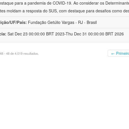
staque para a pandemia de COVID-19. Ao considerar os Determinante
tes moldam a resposta do SUS, com destaque para desafios como de
uição/UF/País:
Fundação Getúlio Vargas - RJ - Brasil
cia:
Sat Dec 23 00:00:00 BRT 2023-Thu Dec 31 00:00:00 BRT 2026
← Primeir
8 - 48 de 4.019 resultados.