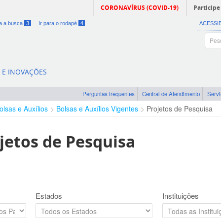
CORONAVÍRUS (COVID-19)
Participe
ra a busca
3
Ir para o rodapé
4
ACESSI
A E INOVAÇÕES
Perguntas frequentes
Central de Atendimento
Serv
olsas e Auxílios
Bolsas e Auxílios Vigentes
Projetos de Pesquisa
jetos de Pesquisa
Estados
Instituições