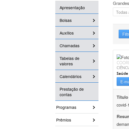
Grandes
Apresentação
Bolsas
Auxílios
Filt
Chamadas
Tabelas de
COOR
valores
CIÊNCI
Saúde 
Calendários
E-ma
Prestação de
contas
Título
covid-
Programas
Resu
Prêmios
demand