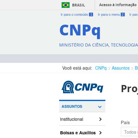
Acesso à informação
BRASIL
Ir para o conteúdo
1
Ir para o menu
2
Ir pa
CNPq
MINISTÉRIO DA CIÊNCIA, TECNOLOGI
Você está aqui:
CNPq
Assuntos
B
Pro
ASSUNTOS
Institucional
País
Bolsas e Auxílios