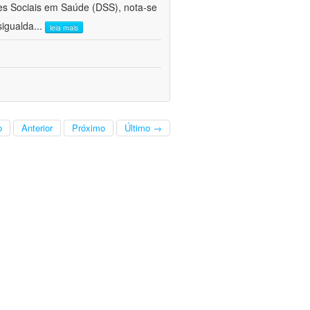
s Sociais em Saúde (DSS), nota-se
sigualda
...
leia mais
o
Anterior
Próximo
Último →