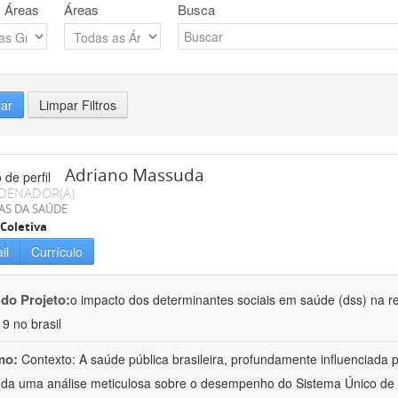
 Áreas
Áreas
Busca
rar
Limpar Filtros
Adriano Massuda
DENADOR(A)
AS DA SAÚDE
Coletiva
il
Currículo
 do Projeto:
o impacto dos determinantes sociais em saúde (dss) na r
19 no brasil
mo:
Contexto: A saúde pública brasileira, profundamente influenciada
a uma análise meticulosa sobre o desempenho do Sistema Único de S