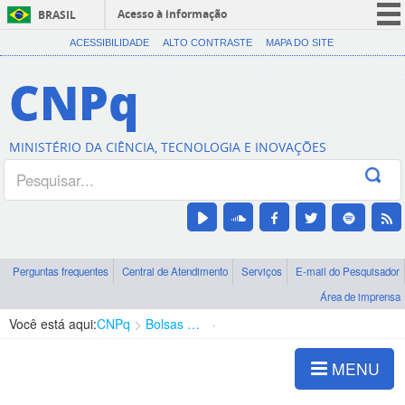
Acesso à informação
BRASIL
CORONAVÍRUS (COVID-19)
ACESSIBILIDADE
ALTO CONTRASTE
MAPA DO SITE
Participe
CNPq
Serviços
Legislação
MINISTÉRIO DA CIÊNCIA, TECNOLOGIA E INOVAÇÕES
Canais
Perguntas frequentes
Central de Atendimento
Serviços
E-mail do Pesquisador
Área de imprensa
Você está aqui:
CNPq
Bolsas e Auxílios Vigentes
Projetos de Pesquisa
MENU