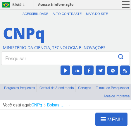
Acesso à informação
BRASIL
CORONAVÍRUS (COVID-19)
ACESSIBILIDADE
ALTO CONTRASTE
MAPA DO SITE
Participe
CNPq
Serviços
Legislação
MINISTÉRIO DA CIÊNCIA, TECNOLOGIA E INOVAÇÕES
Canais
Perguntas frequentes
Central de Atendimento
Serviços
E-mail do Pesquisador
Área de imprensa
Você está aqui:
CNPq
Bolsas e Auxílios Vigentes
Projetos de Pesquisa
MENU