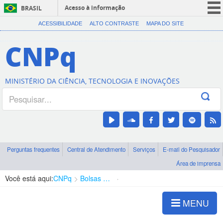
Acesso à informação
BRASIL
CORONAVÍRUS (COVID-19)
ACESSIBILIDADE
ALTO CONTRASTE
MAPA DO SITE
Participe
CNPq
Serviços
Legislação
MINISTÉRIO DA CIÊNCIA, TECNOLOGIA E INOVAÇÕES
Canais
Perguntas frequentes
Central de Atendimento
Serviços
E-mail do Pesquisador
Área de imprensa
Você está aqui:
CNPq
Bolsas e Auxílios Vigentes
Projetos de Pesquisa
MENU