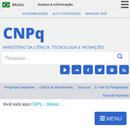
Acesso à informação
BRASIL
CORONAVÍRUS (COVID-19)
ACESSIBILIDADE
ALTO CONTRASTE
MAPA DO SITE
Participe
CNPq
Serviços
Legislação
MINISTÉRIO DA CIÊNCIA, TECNOLOGIA E INOVAÇÕES
Canais
Perguntas frequentes
Central de Atendimento
Serviços
E-mail do Pesquisador
Área de imprensa
Você está aqui:
CNPq
Bolsas e Auxílios Vigentes
Projetos de Pesquisa
MENU