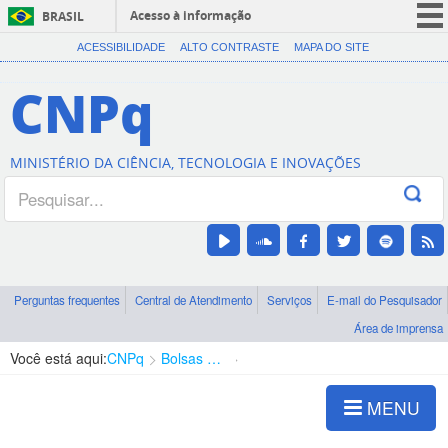
Acesso à informação
BRASIL
CORONAVÍRUS (COVID-19)
ACESSIBILIDADE
ALTO CONTRASTE
MAPA DO SITE
Participe
CNPq
Serviços
Legislação
MINISTÉRIO DA CIÊNCIA, TECNOLOGIA E INOVAÇÕES
Canais
Perguntas frequentes
Central de Atendimento
Serviços
E-mail do Pesquisador
Área de imprensa
Você está aqui:
CNPq
Bolsas e Auxílios Vigentes
Projetos de Pesquisa
MENU