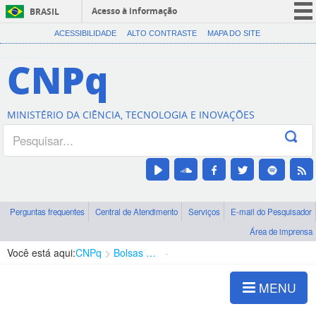
Acesso à informação
BRASIL
CORONAVÍRUS (COVID-19)
ACESSIBILIDADE
ALTO CONTRASTE
MAPA DO SITE
Participe
CNPq
Serviços
Legislação
MINISTÉRIO DA CIÊNCIA, TECNOLOGIA E INOVAÇÕES
Canais
Perguntas frequentes
Central de Atendimento
Serviços
E-mail do Pesquisador
Área de imprensa
Você está aqui:
CNPq
Bolsas e Auxílios Vigentes
Projetos de Pesquisa
MENU