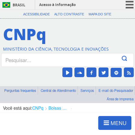
Acesso à informação
BRASIL
CORONAVÍRUS (COVID-19)
ACESSIBILIDADE
ALTO CONTRASTE
MAPA DO SITE
Participe
CNPq
Serviços
Legislação
MINISTÉRIO DA CIÊNCIA, TECNOLOGIA E INOVAÇÕES
Canais
Perguntas frequentes
Central de Atendimento
Serviços
E-mail do Pesquisador
Área de imprensa
Você está aqui:
CNPq
Bolsas e Auxílios Vigentes
Projetos de Pesquisa
MENU