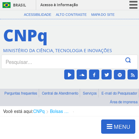
Acesso à informação
BRASIL
CORONAVÍRUS (COVID-19)
ACESSIBILIDADE
ALTO CONTRASTE
MAPA DO SITE
Participe
CNPq
Serviços
Legislação
MINISTÉRIO DA CIÊNCIA, TECNOLOGIA E INOVAÇÕES
Canais
Perguntas frequentes
Central de Atendimento
Serviços
E-mail do Pesquisador
Área de imprensa
Você está aqui:
CNPq
Bolsas e Auxílios Vigentes
Projetos de Pesquisa
MENU