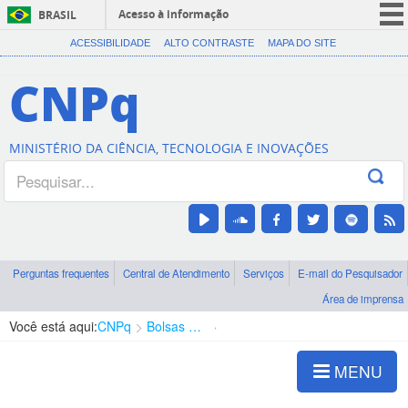
Acesso à informação
BRASIL
CORONAVÍRUS (COVID-19)
ACESSIBILIDADE
ALTO CONTRASTE
MAPA DO SITE
Participe
CNPq
Serviços
Legislação
MINISTÉRIO DA CIÊNCIA, TECNOLOGIA E INOVAÇÕES
Canais
Perguntas frequentes
Central de Atendimento
Serviços
E-mail do Pesquisador
Área de imprensa
Você está aqui:
CNPq
Bolsas e Auxílios Vigentes
Projetos de Pesquisa
MENU