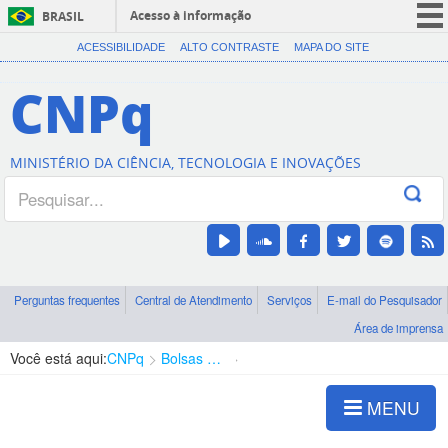
Acesso à informação
BRASIL
CORONAVÍRUS (COVID-19)
ACESSIBILIDADE
ALTO CONTRASTE
MAPA DO SITE
Participe
CNPq
Serviços
Legislação
MINISTÉRIO DA CIÊNCIA, TECNOLOGIA E INOVAÇÕES
Canais
Perguntas frequentes
Central de Atendimento
Serviços
E-mail do Pesquisador
Área de imprensa
Você está aqui:
CNPq
Bolsas e Auxílios Vigentes
Projetos de Pesquisa
MENU