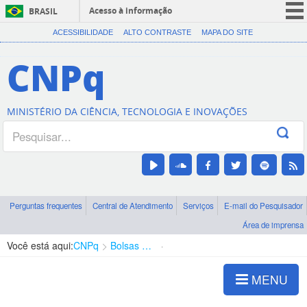
Acesso à informação
BRASIL
CORONAVÍRUS (COVID-19)
ACESSIBILIDADE
ALTO CONTRASTE
MAPA DO SITE
Participe
CNPq
Serviços
Legislação
MINISTÉRIO DA CIÊNCIA, TECNOLOGIA E INOVAÇÕES
Canais
Perguntas frequentes
Central de Atendimento
Serviços
E-mail do Pesquisador
Área de imprensa
Você está aqui:
CNPq
Bolsas e Auxílios Vigentes
Projetos de Pesquisa
MENU