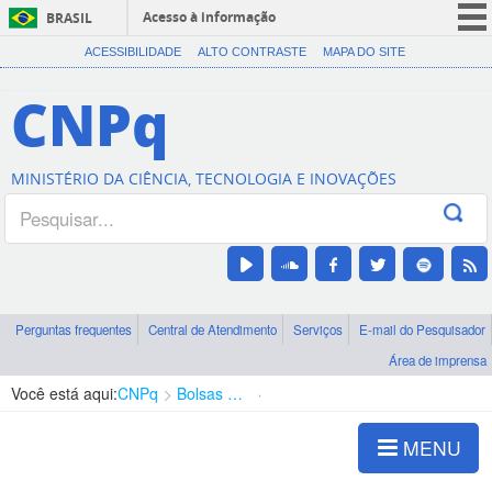
Acesso à informação
BRASIL
CORONAVÍRUS (COVID-19)
ACESSIBILIDADE
ALTO CONTRASTE
MAPA DO SITE
Participe
CNPq
Serviços
Legislação
MINISTÉRIO DA CIÊNCIA, TECNOLOGIA E INOVAÇÕES
Canais
Perguntas frequentes
Central de Atendimento
Serviços
E-mail do Pesquisador
Área de imprensa
Você está aqui:
CNPq
Bolsas e Auxílios Vigentes
Projetos de Pesquisa
MENU