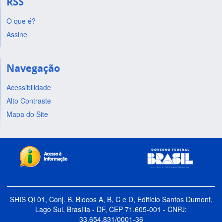
RSS
O que é?
Assine
Navegação
Acessibilidade
Alto Contraste
Mapa do Site
SHIS QI 01, Conj. B, Blocos A, B, C e D, Edifício Santos Dumont,
Lago Sul, Brasília - DF, CEP 71.605-001 - CNPJ:
33.654.831/0001-36