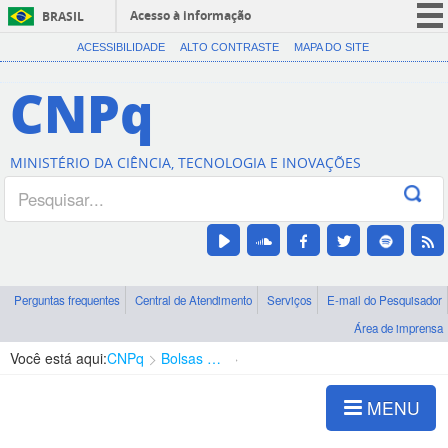
Acesso à informação
BRASIL
CORONAVÍRUS (COVID-19)
ACESSIBILIDADE
ALTO CONTRASTE
MAPA DO SITE
Participe
CNPq
Serviços
Legislação
MINISTÉRIO DA CIÊNCIA, TECNOLOGIA E INOVAÇÕES
Canais
Perguntas frequentes
Central de Atendimento
Serviços
E-mail do Pesquisador
Área de imprensa
Você está aqui:
CNPq
Bolsas e Auxílios Vigentes
Projetos de Pesquisa
MENU