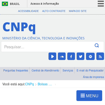
Acesso à informação
BRASIL
CORONAVÍRUS (COVID-19)
ACESSIBILIDADE
ALTO CONTRASTE
MAPA DO SITE
Participe
CNPq
Serviços
Legislação
MINISTÉRIO DA CIÊNCIA, TECNOLOGIA E INOVAÇÕES
Canais
Perguntas frequentes
Central de Atendimento
Serviços
E-mail do Pesquisador
Área de imprensa
Você está aqui:
CNPq
Bolsas e Auxílios Vigentes
Projetos de Pesquisa
MENU