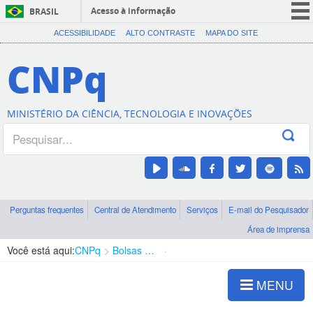
Acesso à informação
BRASIL
CORONAVÍRUS (COVID-19)
ACESSIBILIDADE
ALTO CONTRASTE
MAPA DO SITE
Participe
CNPq
Serviços
Legislação
MINISTÉRIO DA CIÊNCIA, TECNOLOGIA E INOVAÇÕES
Canais
Perguntas frequentes
Central de Atendimento
Serviços
E-mail do Pesquisador
Área de imprensa
Você está aqui:
CNPq
Bolsas e Auxílios Vigentes
Projetos de Pesquisa
MENU