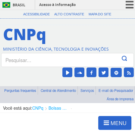
Acesso à informação
BRASIL
CORONAVÍRUS (COVID-19)
ACESSIBILIDADE
ALTO CONTRASTE
MAPA DO SITE
Participe
CNPq
Serviços
Legislação
MINISTÉRIO DA CIÊNCIA, TECNOLOGIA E INOVAÇÕES
Canais
Perguntas frequentes
Central de Atendimento
Serviços
E-mail do Pesquisador
Área de imprensa
Você está aqui:
CNPq
Bolsas e Auxílios Vigentes
Projetos de Pesquisa
MENU