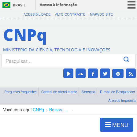
Acesso à informação
BRASIL
CORONAVÍRUS (COVID-19)
ACESSIBILIDADE
ALTO CONTRASTE
MAPA DO SITE
Participe
CNPq
Serviços
Legislação
MINISTÉRIO DA CIÊNCIA, TECNOLOGIA E INOVAÇÕES
Canais
Perguntas frequentes
Central de Atendimento
Serviços
E-mail do Pesquisador
Área de imprensa
Você está aqui:
CNPq
Bolsas e Auxílios Vigentes
Projetos de Pesquisa
MENU