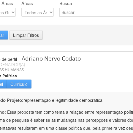
 Áreas
Áreas
Busca
rar
Limpar Filtros
Adriano Nervo Codato
DENADOR(A)
IAS HUMANAS
a Política
il
Currículo
 do Projeto:
representação e legitimidade democrática.
mo:
Essa proposta tem como tema a relação entre representação políti
ma de pesquisa é saber se as mudanças nas percepções e valores dos e
entativas resultaram em uma classe política que, pela primeira vez d