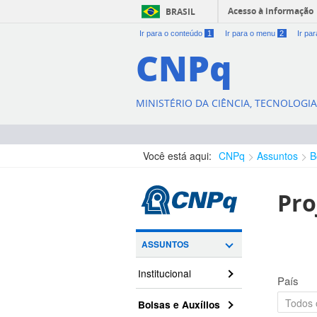
Acesso à informação
BRASIL
Ir para o conteúdo
1
Ir para o menu
2
Ir pa
CNPq
MINISTÉRIO DA CIÊNCIA, TECNOLOGI
Você está aqui:
CNPq
Assuntos
B
Pro
ASSUNTOS
Institucional
País
Bolsas e Auxílios