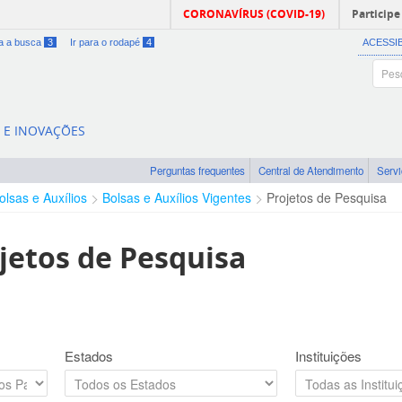
CORONAVÍRUS (COVID-19)
Participe
ra a busca
3
Ir para o rodapé
4
ACESSI
A E INOVAÇÕES
Perguntas frequentes
Central de Atendimento
Serv
olsas e Auxílios
Bolsas e Auxílios Vigentes
Projetos de Pesquisa
jetos de Pesquisa
Estados
Instituições