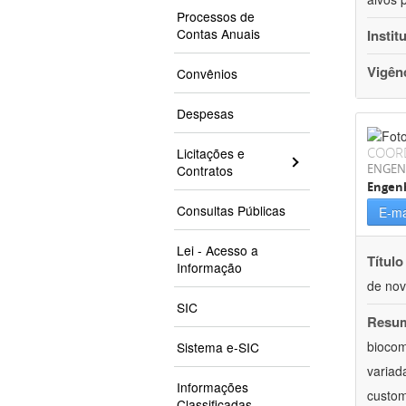
Processos de
Contas Anuais
Instit
Vigên
Convênios
Despesas
COOR
Licitações e
ENGEN
Contratos
Engen
Consultas Públicas
E-ma
Lei - Acesso a
Título
Informação
de nov
SIC
Resu
biocom
Sistema e-SIC
variad
Informações
custom
Classificadas