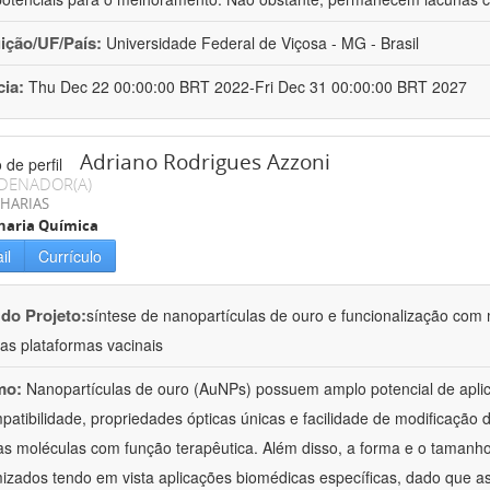
uição/UF/País:
Universidade Federal de Viçosa - MG - Brasil
cia:
Thu Dec 22 00:00:00 BRT 2022-Fri Dec 31 00:00:00 BRT 2027
Adriano Rodrigues Azzoni
DENADOR(A)
HARIAS
haria Química
il
Currículo
 do Projeto:
síntese de nanopartículas de ouro e funcionalização com
as plataformas vacinais
mo:
Nanopartículas de ouro (AuNPs) possuem amplo potencial de apli
patibilidade, propriedades ópticas únicas e facilidade de modificação d
as moléculas com função terapêutica. Além disso, a forma e o taman
izados tendo em vista aplicações biomédicas específicas, dado que as