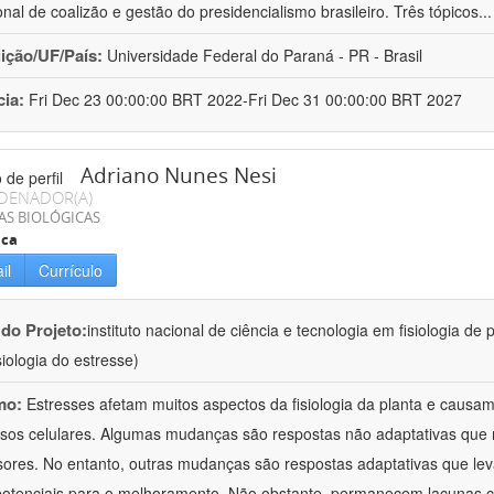
ional de coalizão e gestão do presidencialismo brasileiro. Três tópicos
..
uição/UF/País:
Universidade Federal do Paraná - PR - Brasil
cia:
Fri Dec 23 00:00:00 BRT 2022-Fri Dec 31 00:00:00 BRT 2027
Adriano Nunes Nesi
DENADOR(A)
AS BIOLÓGICAS
ica
il
Currículo
 do Projeto:
instituto nacional de ciência e tecnologia em fisiologia d
isiologia do estresse)
mo:
Estresses afetam muitos aspectos da fisiologia da planta e caus
sos celulares. Algumas mudanças são respostas não adaptativas que re
sores. No entanto, outras mudanças são respostas adaptativas que le
potenciais para o melhoramento. Não obstante, permanecem lacunas c