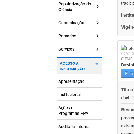
tradic
Popularização da
Ciência
Instit
Comunicação
Vigên
Parcerias
Serviços
COOR
CIÊNCI
ACESSO À
Botân
INFORMAÇÃO
E-ma
Apresentação
Título
Institucional
(inct f
Ações e
Resu
Programas PPA
proces
estres
Auditoria Interna
alvos 