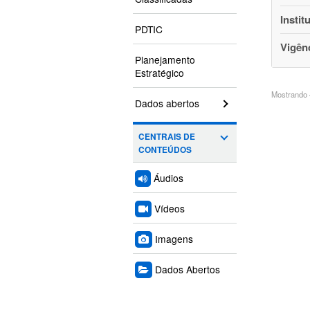
Instit
PDTIC
Vigên
Planejamento
Estratégico
Mostrando 4
Dados abertos
CENTRAIS DE
CONTEÚDOS
Áudios
Vídeos
Imagens
Dados Abertos