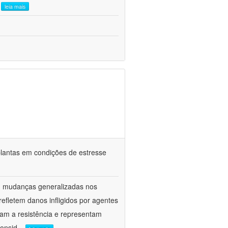
.
leia mais
e plantas em condições de estresse
am mudanças generalizadas nos
fletem danos infligidos por agentes
vam a resistência e representam
onsid
...