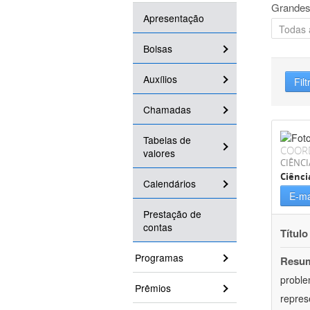
Grandes
Apresentação
Bolsas
Auxílios
Filt
Chamadas
Tabelas de
COOR
valores
CIÊNC
Ciênci
Calendários
E-ma
Prestação de
contas
Título
Programas
Resu
proble
Prêmios
repres