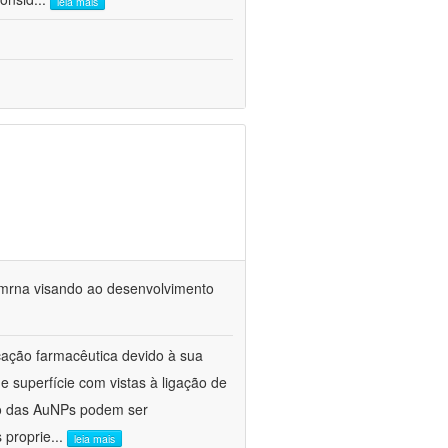
leia mais
 mrna visando ao desenvolvimento
cação farmacêutica devido à sua
e superfície com vistas à ligação de
ho das AuNPs podem ser
 proprie
...
leia mais