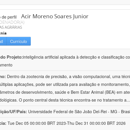
Acir Moreno Soares Junior
DENADOR(A)
AS AGRÁRIAS
cnia
il
Currículo
 do Projeto:
inteligência artificial aplicada à detecção e classificaçã
amento
mo:
Dentro da zootecnia de precisão, a visão computacional, uma técni
ltiplas aplicações, pode ser utilizada para avaliação e monitoramento, 
âmetros de desenvolvimento, saúde e Bem Estar Animal (BEA) em ate
ológicas. O ponto central desta técnica encontra-se no tratamento a
..
uição/UF/País:
Universidade Federal de São João Del-Rei - MG - Brasi
cia:
Tue Dec 05 00:00:00 BRT 2023-Thu Dec 31 00:00:00 BRT 2026