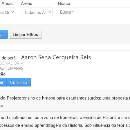
 Áreas
Áreas
Busca
rar
Limpar Filtros
Aaron Sena Cerqueira Reis
DENADOR(A)
IAS HUMANAS
ção
il
Currículo
 do Projeto:
ensino de história para estudantes surdos: uma proposta i
ca
mo:
Localizado em uma zona de fronteiras, o Ensino de História é um
ocessos de ensino-aprendizagem da História. Sob influência da teoria d