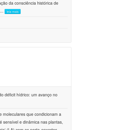
ão da consciência histórica de
...
leia mais
o déficit hídrico: um avanço no
s e moleculares que condicionam a
é sensível e dinâmica nas plantas,
cia' (LA) com os porta-enxertos