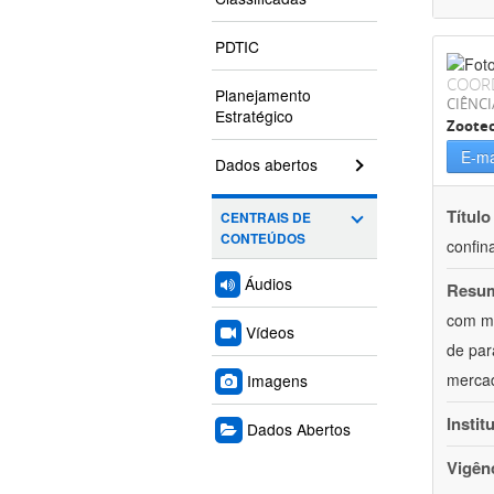
PDTIC
COOR
Planejamento
CIÊNCI
Estratégico
Zoote
E-ma
Dados abertos
Título
CENTRAIS DE
CONTEÚDOS
confin
Áudios
Resu
com mú
Vídeos
de par
mercad
Imagens
Instit
Dados Abertos
Vigên