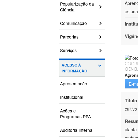
Aprend
Popularização da
Ciência
estuda
Comunicação
Instit
Vigên
Parcerias
Serviços
COOR
ACESSO À
CIÊNCI
INFORMAÇÃO
Agron
Apresentação
E-ma
Institucional
Título
cultiv
Ações e
Programas PPA
Resu
planta
Auditoria Interna
podend