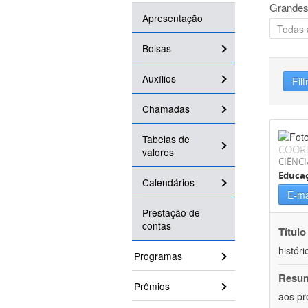
Grandes
Apresentação
Bolsas
Auxílios
Filt
Chamadas
Tabelas de
COOR
valores
CIÊNC
Educa
Calendários
E-ma
Prestação de
contas
Título
históri
Programas
Resu
Prêmios
aos pr