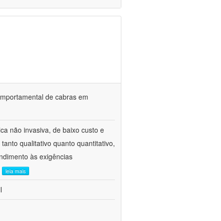
o comportamental de cabras em
ca não invasiva, de baixo custo e
tanto qualitativo quanto quantitativo,
ndimento às exigências
.
leia mais
l