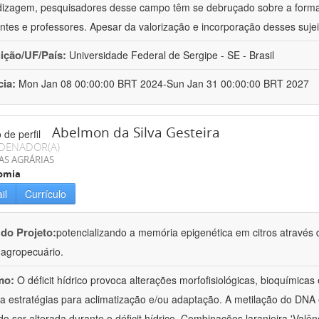
izagem, pesquisadores desse campo têm se debruçado sobre a formaç
ntes e professores. Apesar da valorização e incorporação desses sujei
uição/UF/País:
Universidade Federal de Sergipe - SE - Brasil
cia:
Mon Jan 08 00:00:00 BRT 2024-Sun Jan 31 00:00:00 BRT 2027
Abelmon da Silva Gesteira
DENADOR(A)
AS AGRÁRIAS
omia
il
Currículo
 do Projeto:
potencializando a memória epigenética em citros através d
o agropecuário.
mo:
O déficit hídrico provoca alterações morfofisiológicas, bioquímica
 a estratégias para aclimatização e/ou adaptação. A metilação do DNA 
o ser alterada durante o déficit hídrico. Combinações laranjeira 'Valên