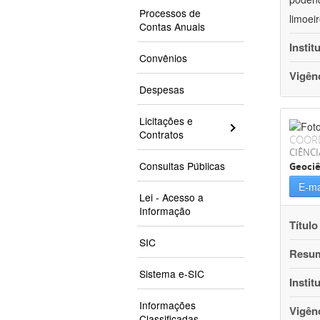
Processos de
limoei
Contas Anuais
Instit
Convênios
Vigên
Despesas
Licitações e
Contratos
COOR
CIÊNCI
Consultas Públicas
Geociê
E-ma
Lei - Acesso a
Informação
Título
SIC
Resu
Sistema e-SIC
Instit
Informações
Vigên
Classificadas