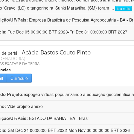
ro 'Cravo' (LC) e tangerineira 'Sunki Maravilha' (SM) foram
...
leia mais
uição/UF/País:
Empresa Brasileira de Pesquisa Agropecuária - BA - Bra
cia:
Tue Dec 05 00:00:00 BRT 2023-Fri Dec 31 00:00:00 BRT 2027
Acácia Bastos Couto Pinto
DENADOR(A)
AS EXATAS E DA TERRA
ncias
il
Currículo
 do Projeto:
expogeo virtual: popularizando a educação geocientífica a
mo:
Vide projeto anexo
uição/UF/País:
ESTADO DA BAHIA - BA - Brasil
cia:
Sat Dec 24 00:00:00 BRT 2022-Mon Nov 30 00:00:00 BRT 2026