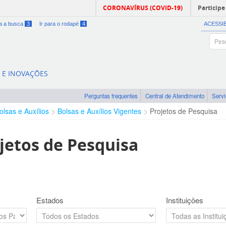
CORONAVÍRUS (COVID-19)
Participe
ra a busca
3
Ir para o rodapé
4
ACESSI
A E INOVAÇÕES
Perguntas frequentes
Central de Atendimento
Serv
olsas e Auxílios
Bolsas e Auxílios Vigentes
Projetos de Pesquisa
jetos de Pesquisa
Estados
Instituições