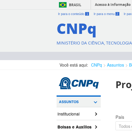
Acesso à informação
BRASIL
Ir para o conteúdo
1
Ir para o menu
2
Ir pa
CNPq
MINISTÉRIO DA CIÊNCIA, TECNOLOGI
Você está aqui:
CNPq
Assuntos
B
Pro
ASSUNTOS
Institucional
País
Bolsas e Auxílios