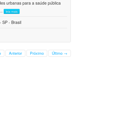
des urbanas para a saúde pública
...
leia mais
 SP - Brasil
o
Anterior
Próximo
Último →