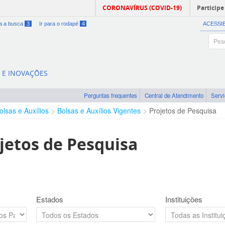
CORONAVÍRUS (COVID-19)
Participe
ra a busca
3
Ir para o rodapé
4
ACESSI
A E INOVAÇÕES
Perguntas frequentes
Central de Atendimento
Serv
olsas e Auxílios
Bolsas e Auxílios Vigentes
Projetos de Pesquisa
jetos de Pesquisa
Estados
Instituições