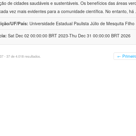
ão de cidades saudáveis e sustentáveis. Os benefícios das áreas ver
cada vez mais evidentes para a comunidade científica. No entanto, há
uição/UF/País:
Universidade Estadual Paulista Júlio de Mesquita Filho -
cia:
Sat Dec 02 00:00:00 BRT 2023-Thu Dec 31 00:00:00 BRT 2026
← Primeir
7 - 37 de 4.018 resultados.