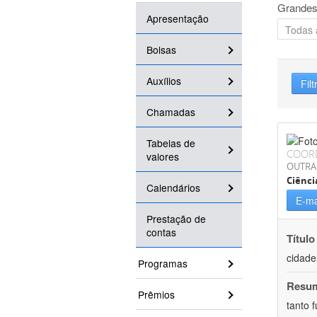
Grandes
Apresentação
Bolsas
Auxílios
Filt
Chamadas
Tabelas de
COOR
valores
OUTRA
Ciênci
Calendários
E-ma
Prestação de
contas
Título
cidade
Programas
Resu
Prêmios
tanto 