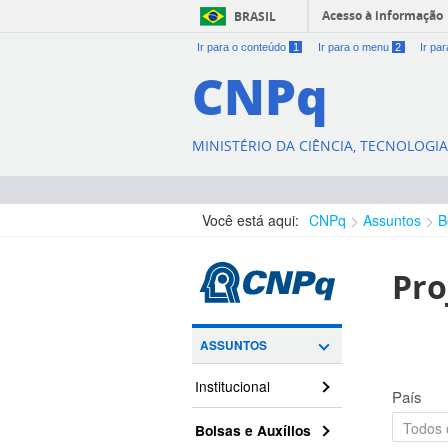
Acesso à informação
BRASIL
Ir para o conteúdo
1
Ir para o menu
2
Ir pa
CNPq
MINISTÉRIO DA CIÊNCIA, TECNOLOGI
Você está aqui:
CNPq
Assuntos
B
Pro
ASSUNTOS
Institucional
País
Bolsas e Auxílios