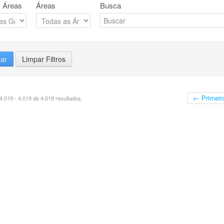
 Áreas
Áreas
Busca
rar
Limpar Filtros
← Primeir
.019 - 4.019 de 4.019 resultados.