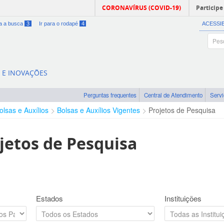
CORONAVÍRUS (COVID-19)
Participe
ra a busca
3
Ir para o rodapé
4
ACESSI
A E INOVAÇÕES
Perguntas frequentes
Central de Atendimento
Serv
olsas e Auxílios
Bolsas e Auxílios Vigentes
Projetos de Pesquisa
jetos de Pesquisa
Estados
Instituições