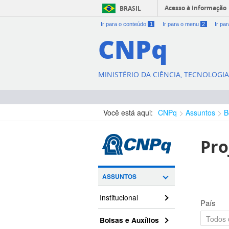
Acesso à informação
BRASIL
Ir para o conteúdo
1
Ir para o menu
2
Ir pa
CNPq
MINISTÉRIO DA CIÊNCIA, TECNOLOGI
Você está aqui:
CNPq
Assuntos
B
Pro
ASSUNTOS
Institucional
País
Bolsas e Auxílios