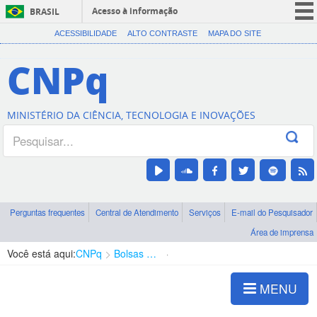
Acesso à informação
BRASIL
CORONAVÍRUS (COVID-19)
ACESSIBILIDADE
ALTO CONTRASTE
MAPA DO SITE
Participe
CNPq
Serviços
Legislação
MINISTÉRIO DA CIÊNCIA, TECNOLOGIA E INOVAÇÕES
Canais
Perguntas frequentes
Central de Atendimento
Serviços
E-mail do Pesquisador
Área de imprensa
Você está aqui:
CNPq
Bolsas e Auxílios Vigentes
Projetos de Pesquisa
MENU