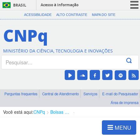
Acesso à informação
BRASIL
CORONAVÍRUS (COVID-19)
ACESSIBILIDADE
ALTO CONTRASTE
MAPA DO SITE
Participe
CNPq
Serviços
Legislação
MINISTÉRIO DA CIÊNCIA, TECNOLOGIA E INOVAÇÕES
Canais
Perguntas frequentes
Central de Atendimento
Serviços
E-mail do Pesquisador
Área de imprensa
Você está aqui:
CNPq
Bolsas e Auxílios Vigentes
Projetos de Pesquisa
MENU