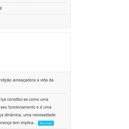
l
ondição ameaçadora a vida da
nça constitui-se como uma
ca seu funcionamento e é uma
rça dinâmica, uma necessidade
erança tem implica
...
leia mais