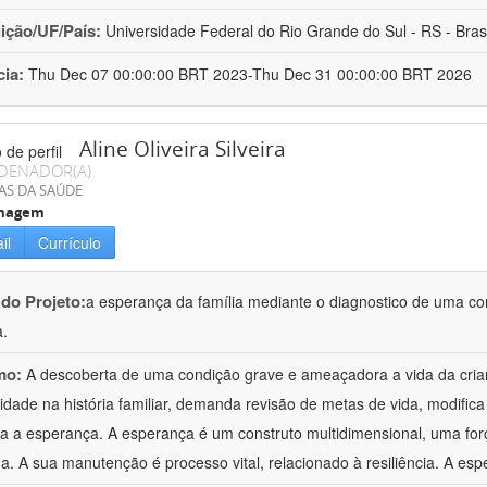
uição/UF/País:
Universidade Federal do Rio Grande do Sul - RS - Brasi
cia:
Thu Dec 07 00:00:00 BRT 2023-Thu Dec 31 00:00:00 BRT 2026
Aline Oliveira Silveira
DENADOR(A)
AS DA SAÚDE
magem
il
Currículo
 do Projeto:
a esperança da família mediante o diagnostico de uma c
a.
mo:
A descoberta de uma condição grave e ameaçadora a vida da cria
idade na história familiar, demanda revisão de metas de vida, modifi
 a esperança. A esperança é um construto multidimensional, uma fo
. A sua manutenção é processo vital, relacionado à resiliência. A esp