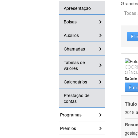
Grandes
Apresentação
Bolsas
Auxílios
Filt
Chamadas
Tabelas de
COOR
valores
CIÊNCI
Saúde 
Calendários
E-ma
Prestação de
contas
Título
2018 
Programas
Resu
Prêmios
gestaç