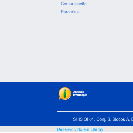
Comunicação
Parcerias
SHIS QI 01, Conj. B, Blocos A, 
Desenvolvido em Liferay