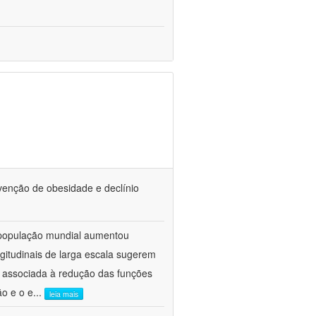
venção de obesidade e declínio
 população mundial aumentou
gitudinais de larga escala sugerem
 associada à redução das funções
ão e o e
...
leia mais