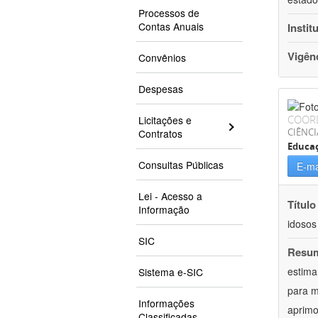
Processos de
Contas Anuais
Instit
Vigên
Convênios
Despesas
COOR
Licitações e
CIÊNCI
Contratos
Educaç
Consultas Públicas
E-ma
Lei - Acesso a
Título
Informação
idosos
SIC
Resu
estima
Sistema e-SIC
para m
Informações
aprimo
Classificadas