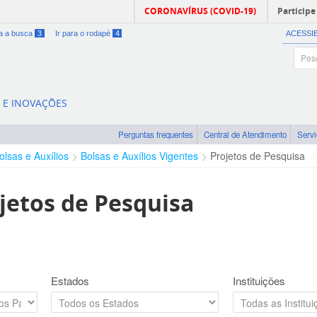
CORONAVÍRUS (COVID-19)
Participe
ra a busca
3
Ir para o rodapé
4
ACESSI
A E INOVAÇÕES
Perguntas frequentes
Central de Atendimento
Serv
olsas e Auxílios
Bolsas e Auxílios Vigentes
Projetos de Pesquisa
jetos de Pesquisa
Estados
Instituições