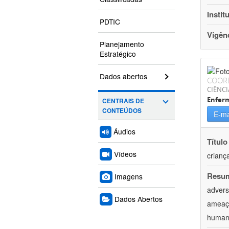
Instit
PDTIC
Vigên
Planejamento
Estratégico
Dados abertos
COOR
CIÊNCI
Enfer
CENTRAIS DE
CONTEÚDOS
E-ma
Áudios
Título
Vídeos
crianç
Resu
Imagens
advers
Dados Abertos
ameaça
humana