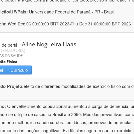
uição/UF/País:
Universidade Federal do Paraná - PR - Brasil
cia:
Wed Dec 06 00:00:00 BRT 2023-Thu Dec 31 00:00:00 BRT 2026
Aline Nogueira Haas
DENADOR(A)
AS DA SAÚDE
ão Física
il
Currículo
 do Projeto:
efeito de diferentes modalidades de exercício físico com 
mo:
O envelhecimento populacional aumentou a carga de demência, um
ndo-se o triplo de casos no Brasil até 2050. Medidas preventivas, como
anter e melhorar a saúde cerebral em idosos, promovendo neuroplasti
ramento das funções cognitivas. Evidências sugerem que o exercício f