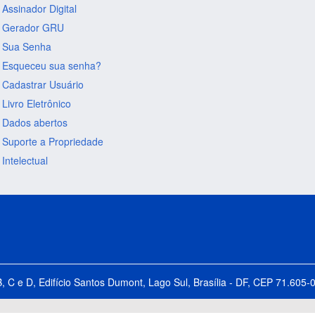
Assinador Digital
Gerador GRU
Sua Senha
Esqueceu sua senha?
Cadastrar Usuário
Livro Eletrônico
Dados abertos
Suporte a Propriedade
Intelectual
B, C e D, Edifício Santos Dumont, Lago Sul, Brasília - DF, CEP 71.60