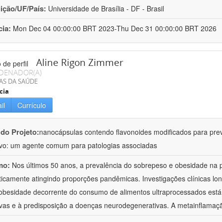
uição/UF/País:
Universidade de Brasília - DF - Brasil
cia:
Mon Dec 04 00:00:00 BRT 2023-Thu Dec 31 00:00:00 BRT 2026
Aline Rigon Zimmer
DENADOR(A)
AS DA SAÚDE
cia
il
Currículo
 do Projeto:
nanocápsulas contendo flavonoides modificados para pre
ivo: um agente comum para patologias associadas
mo:
Nos últimos 50 anos, a prevalência do sobrepeso e obesidade na
icamente atingindo proporções pandêmicas. Investigações clínicas lon
obesidade decorrente do consumo de alimentos ultraprocessados está
ivas e à predisposição a doenças neurodegenerativas. A metainflamaç