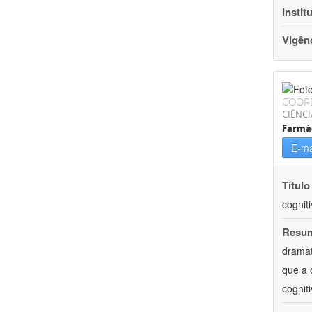
Instit
Vigên
COOR
CIÊNCI
Farmá
E-ma
Título
cognit
Resu
dramat
que a 
cognit