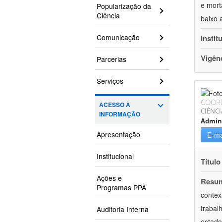
e mort
Popularização da
Ciência
baixo 
Comunicação
Instit
Vigên
Parcerias
Serviços
COOR
ACESSO À
CIÊNCI
INFORMAÇÃO
Admin
Apresentação
E-ma
Institucional
Título
Ações e
Resu
Programas PPA
contex
trabal
Auditoria Interna
estado