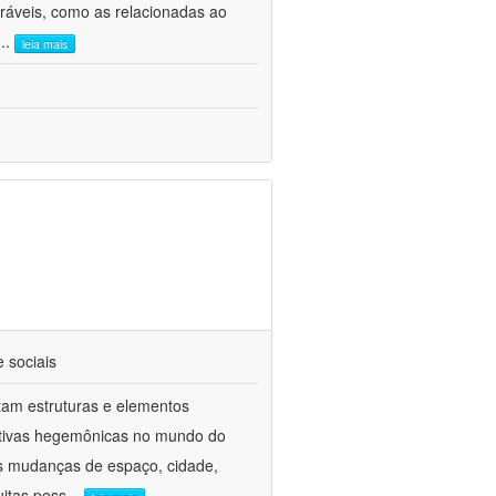
ráveis, como as relacionadas ao
...
leia mais
e sociais
tam estruturas e elementos
rrativas hegemônicas no mundo do
s mudanças de espaço, cidade,
uitas pess
...