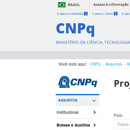
Acesso à informação
BRASIL
Ir para o conteúdo
1
Ir para o menu
2
Ir pa
CNPq
MINISTÉRIO DA CIÊNCIA, TECNOLOGI
Você está aqui:
CNPq
Assuntos
B
Pro
ASSUNTOS
Institucional
País
Bolsas e Auxílios