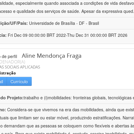
alidade, especialmente quando associada a condições de vida desfavo
acesso e qualidade dos serviços de saúde. Apesar da expressiva qued
uição/UF/País:
Universidade de Brasília - DF - Brasil
cia:
Fri Dec 09 00:00:00 BRT 2022-Thu Dec 31 00:00:00 BRT 2026
Aline Mendonça Fraga
DENADOR(A)
AS SOCIAIS APLICADAS
istração
il
Currículo
 do Projeto:
trabalho e (i)mobilidades: fronteiras globais, tecnológicas 
mo:
Considera-se que vivemos na era das mobilidades, ainda que exis
tuais que limitam ser ou estar móvel, produzindo estratificações. Na
ho demandam que as pessoas se coloquem como flexíveis e abertas à
 e país. Para que exista mobilidade é, contudo, preciso imobilidade  m