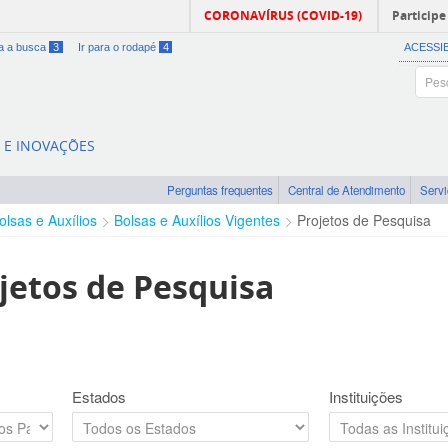
CORONAVÍRUS (COVID-19)
Participe
ra a busca
3
Ir para o rodapé
4
ACESSI
A E INOVAÇÕES
Perguntas frequentes
Central de Atendimento
Serv
olsas e Auxílios
Bolsas e Auxílios Vigentes
Projetos de Pesquisa
jetos de Pesquisa
Estados
Instituições