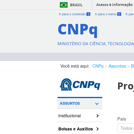
Acesso à informação
BRASIL
Ir para o conteúdo
1
Ir para o menu
2
Ir pa
CNPq
MINISTÉRIO DA CIÊNCIA, TECNOLOGI
Você está aqui:
CNPq
Assuntos
B
Pro
ASSUNTOS
Institucional
País
Bolsas e Auxílios