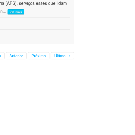
ria (APS), serviços esses que lidam
 n
...
leia mais
o
Anterior
Próximo
Último →