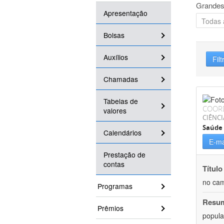
Grandes
Apresentação
Bolsas
Auxílios
Filt
Chamadas
Tabelas de
COOR
valores
CIÊNCI
Saúde 
Calendários
E-ma
Prestação de
contas
Título
no cam
Programas
Resu
Prêmios
popula