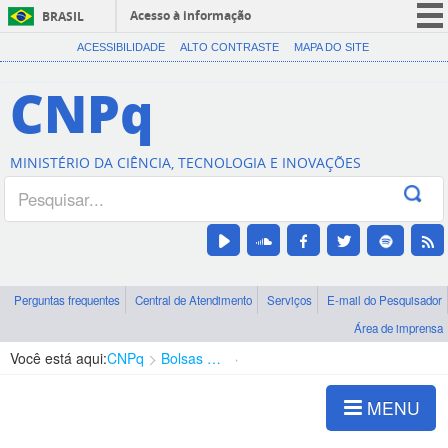
Acesso à informação
BRASIL
CORONAVÍRUS (COVID-19)
ACESSIBILIDADE
ALTO CONTRASTE
MAPA DO SITE
Participe
CNPq
Serviços
Legislação
MINISTÉRIO DA CIÊNCIA, TECNOLOGIA E INOVAÇÕES
Canais
Perguntas frequentes
Central de Atendimento
Serviços
E-mail do Pesquisador
Área de imprensa
Você está aqui:
CNPq
Bolsas e Auxílios Vigentes
Projetos de Pesquisa
MENU