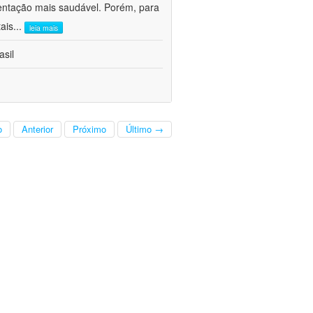
imentação mais saudável. Porém, para
ais
...
leia mais
asil
o
Anterior
Próximo
Último →