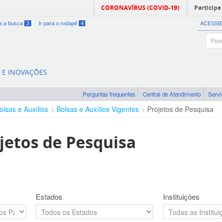
CORONAVÍRUS (COVID-19)
Participe
ra a busca
3
Ir para o rodapé
4
ACESSI
A E INOVAÇÕES
Perguntas frequentes
Central de Atendimento
Serv
olsas e Auxílios
Bolsas e Auxílios Vigentes
Projetos de Pesquisa
jetos de Pesquisa
Estados
Instituições