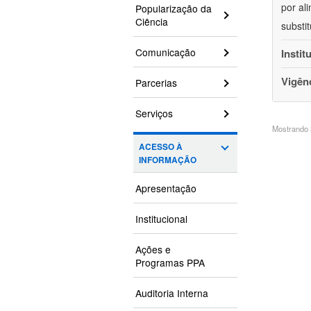
por al
Popularização da
Ciência
substi
Comunicação
Instit
Vigên
Parcerias
Serviços
Mostrando 3
ACESSO À
INFORMAÇÃO
Apresentação
Institucional
Ações e
Programas PPA
Auditoria Interna