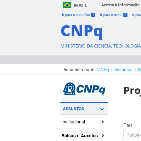
Acesso à informação
BRASIL
Ir para o conteúdo
1
Ir para o menu
2
Ir pa
CNPq
MINISTÉRIO DA CIÊNCIA, TECNOLOGI
Você está aqui:
CNPq
Assuntos
B
Pro
ASSUNTOS
Institucional
País
Bolsas e Auxílios