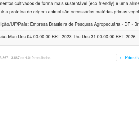
imentos cultivados de forma mais sustentável (eco-friendly) e uma al
tuir a proteína de origem animal são necessárias matérias primas veget
uição/UF/País:
Empresa Brasileira de Pesquisa Agropecuária - DF - Br
cia:
Mon Dec 04 00:00:00 BRT 2023-Thu Dec 31 00:00:00 BRT 2026
← Primeir
.867 - 3.867 de 4.019 resultados.