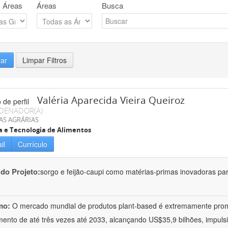
 Áreas
Áreas
Busca
rar
Limpar Filtros
Valéria Aparecida Vieira Queiroz
DENADOR(A)
AS AGRÁRIAS
a e Tecnologia de Alimentos
il
Currículo
 do Projeto:
sorgo e feijão-caupi como matérias-primas inovadoras par
mo:
O mercado mundial de produtos plant-based é extremamente prom
mento de até três vezes até 2033, alcançando US$35,9 bilhões, impu