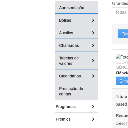
Grandes
Apresentação
Bolsas
Auxílios
Filt
Chamadas
Tabelas de
COOR
valores
CIÊNCI
Ciênci
Calendários
E-ma
Prestação de
contas
Título
based
Programas
Resu
Prêmios
cresci