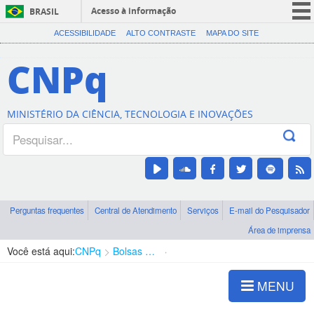
Acesso à informação
BRASIL
CORONAVÍRUS (COVID-19)
ACESSIBILIDADE
ALTO CONTRASTE
MAPA DO SITE
Participe
CNPq
Serviços
Legislação
MINISTÉRIO DA CIÊNCIA, TECNOLOGIA E INOVAÇÕES
Canais
Perguntas frequentes
Central de Atendimento
Serviços
E-mail do Pesquisador
Área de imprensa
Você está aqui:
CNPq
Bolsas e Auxílios Vigentes
Projetos de Pesquisa
MENU