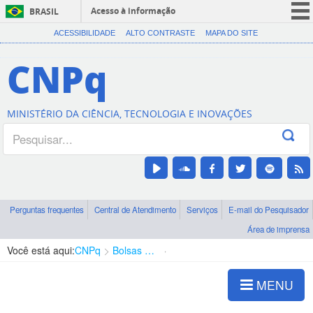
Acesso à informação
BRASIL
CORONAVÍRUS (COVID-19)
ACESSIBILIDADE
ALTO CONTRASTE
MAPA DO SITE
Participe
CNPq
Serviços
Legislação
MINISTÉRIO DA CIÊNCIA, TECNOLOGIA E INOVAÇÕES
Canais
Perguntas frequentes
Central de Atendimento
Serviços
E-mail do Pesquisador
Área de imprensa
Você está aqui:
CNPq
Bolsas e Auxílios Vigentes
Projetos de Pesquisa
MENU