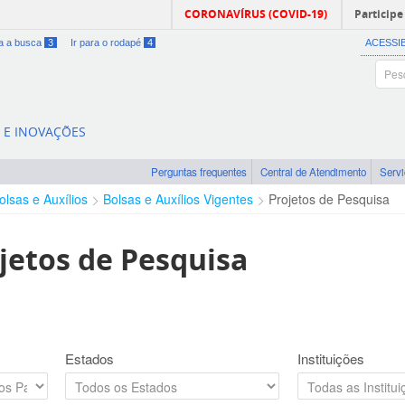
CORONAVÍRUS (COVID-19)
Participe
ra a busca
3
Ir para o rodapé
4
ACESSI
A E INOVAÇÕES
Perguntas frequentes
Central de Atendimento
Serv
olsas e Auxílios
Bolsas e Auxílios Vigentes
Projetos de Pesquisa
jetos de Pesquisa
Estados
Instituições