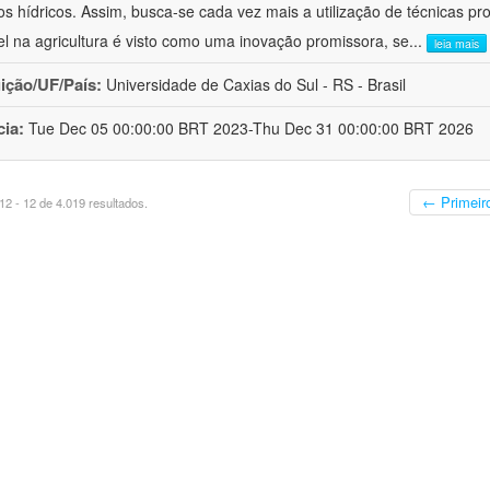
os hídricos. Assim, busca-se cada vez mais a utilização de técnicas pr
el na agricultura é visto como uma inovação promissora, se
...
leia mais
uição/UF/País:
Universidade de Caxias do Sul - RS - Brasil
cia:
Tue Dec 05 00:00:00 BRT 2023-Thu Dec 31 00:00:00 BRT 2026
← Primeir
2 - 12 de 4.019 resultados.