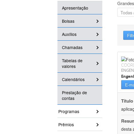
Grandes
Apresentação
Bolsas
Auxílios
Filt
Chamadas
Tabelas de
COOR
valores
ENGEN
Engenh
Calendários
E-ma
Prestação de
contas
Título
aplica
Programas
Resu
Prêmios
desta 