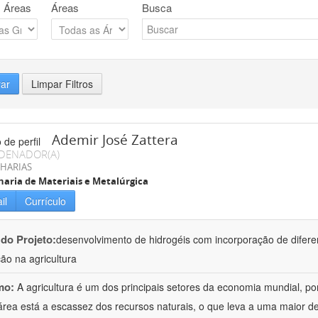
 Áreas
Áreas
Busca
rar
Limpar Filtros
Ademir José Zattera
DENADOR(A)
HARIAS
aria de Materiais e Metalúrgica
il
Currículo
 do Projeto:
desenvolvimento de hidrogéis com incorporação de difere
ção na agricultura
mo:
A agricultura é um dos principais setores da economia mundial, po
área está a escassez dos recursos naturais, o que leva a uma maior d