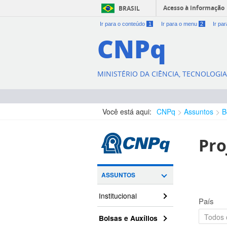
Acesso à informação
BRASIL
Ir para o conteúdo
1
Ir para o menu
2
Ir pa
CNPq
MINISTÉRIO DA CIÊNCIA, TECNOLOGI
Você está aqui:
CNPq
Assuntos
B
Pro
ASSUNTOS
Institucional
País
Bolsas e Auxílios