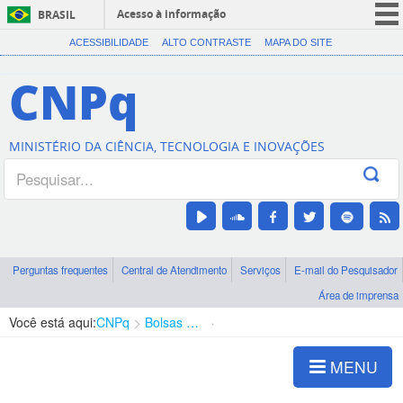
Acesso à informação
BRASIL
CORONAVÍRUS (COVID-19)
ACESSIBILIDADE
ALTO CONTRASTE
MAPA DO SITE
Participe
CNPq
Serviços
Legislação
MINISTÉRIO DA CIÊNCIA, TECNOLOGIA E INOVAÇÕES
Canais
Perguntas frequentes
Central de Atendimento
Serviços
E-mail do Pesquisador
Área de imprensa
Você está aqui:
CNPq
Bolsas e Auxílios Vigentes
Projetos de Pesquisa
MENU